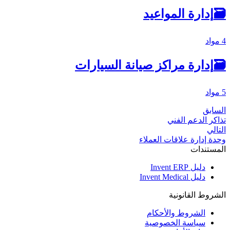
🗃
إدارة المواعيد
4 مواد
🗃
إدارة مراكز صيانة السيارات
5 مواد
السابق
تذاكر الدعم الفني
التالي
وحدة إدارة علاقات العملاء
المستندات
دليل Invent ERP
دليل Invent Medical
الشروط القانونية
الشروط والأحكام
سياسة الخصوصية