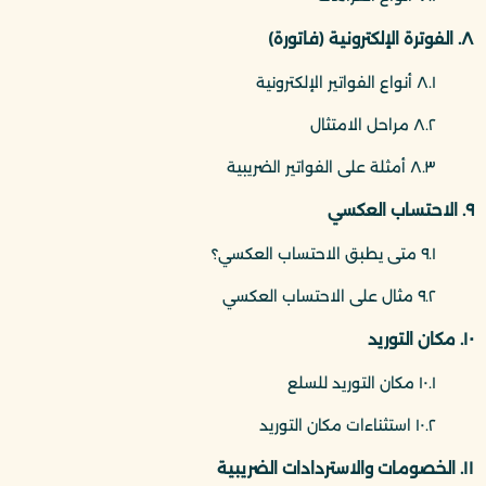
٨. الفوترة الإلكترونية (فاتورة)
٨.١ أنواع الفواتير الإلكترونية
٨.٢ مراحل الامتثال
٨.٣ أمثلة على الفواتير الضريبية
٩. الاحتساب العكسي
٩.١ متى يطبق الاحتساب العكسي؟
٩.٢ مثال على الاحتساب العكسي
١٠. مكان التوريد
١٠.١ مكان التوريد للسلع
١٠.٢ استثناءات مكان التوريد
١١. الخصومات والاستردادات الضريبية